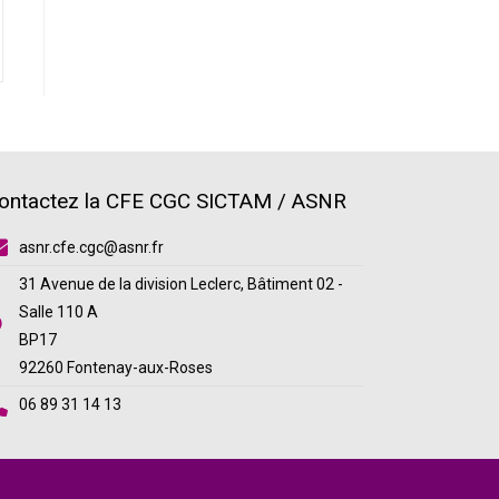
ontactez la CFE CGC SICTAM / ASNR
asnr.cfe.cgc@asnr.fr
31 Avenue de la division Leclerc, Bâtiment 02 -
Salle 110 A
BP17
92260 Fontenay-aux-Roses
06 89 31 14 13