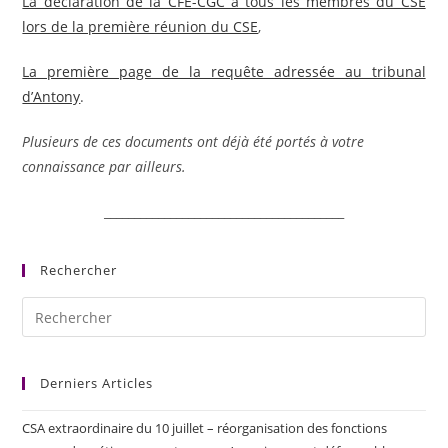
La déclaration de la CFE-CGC à tous les membres du CSE
lors de la première réunion du CSE
,
La première page de la requête adressée au tribunal
d’Antony
.
Plusieurs de ces documents ont déjà été portés à votre
connaissance par ailleurs.
________________________________________
Rechercher
Derniers Articles
CSA extraordinaire du 10 juillet – réorganisation des fonctions